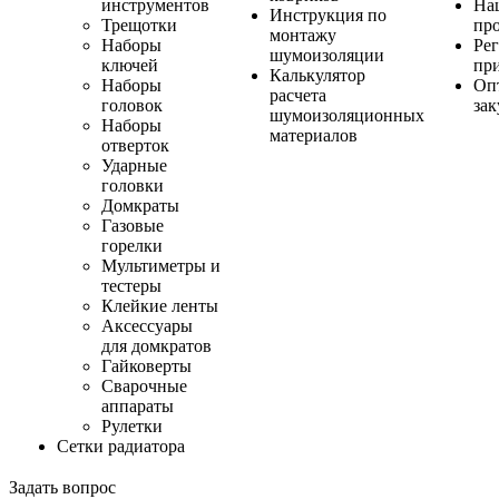
инструментов
На
Инструкция по
Трещотки
пр
монтажу
Наборы
Ре
шумоизоляции
ключей
пр
Калькулятор
Наборы
Оп
расчета
головок
за
шумоизоляционных
Наборы
материалов
отверток
Ударные
головки
Домкраты
Газовые
горелки
Мультиметры и
тестеры
Клейкие ленты
Аксессуары
для домкратов
Гайковерты
Сварочные
аппараты
Рулетки
Сетки радиатора
Задать вопрос