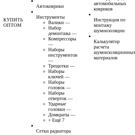
автомобильных
Автоковрики
ковриков
Инструменты
КУПИТЬ
Инструкция по
Валики
—
ОПТОМ
монтажу
Набор
шумоизоляции
демонтажа
—
Компрессоры
Калькулятор
—
расчета
Наборы
шумоизоляционны
инструментов
материалов
—
Трещотки
—
Наборы
ключей
—
Наборы
головок
—
Наборы
отверток
—
Ударные
головки
—
Домкраты
—
+ Ещё 7
Сетки радиатора