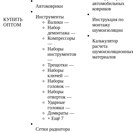
автомобильных
Автоковрики
ковриков
Инструменты
КУПИТЬ
Инструкция по
Валики
—
ОПТОМ
монтажу
Набор
шумоизоляции
демонтажа
—
Компрессоры
Калькулятор
—
расчета
Наборы
шумоизоляционны
инструментов
материалов
—
Трещотки
—
Наборы
ключей
—
Наборы
головок
—
Наборы
отверток
—
Ударные
головки
—
Домкраты
—
+ Ещё 7
Сетки радиатора