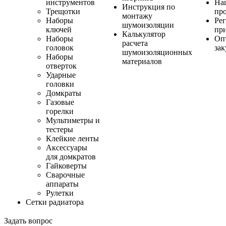
инструментов
На
Инструкция по
Трещотки
пр
монтажу
Наборы
Ре
шумоизоляции
ключей
пр
Калькулятор
Наборы
Оп
расчета
головок
за
шумоизоляционных
Наборы
материалов
отверток
Ударные
головки
Домкраты
Газовые
горелки
Мультиметры и
тестеры
Клейкие ленты
Аксессуары
для домкратов
Гайковерты
Сварочные
аппараты
Рулетки
Сетки радиатора
Задать вопрос