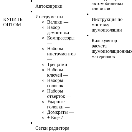
автомобильных
Автоковрики
ковриков
Инструменты
КУПИТЬ
Инструкция по
Валики
—
ОПТОМ
монтажу
Набор
шумоизоляции
демонтажа
—
Компрессоры
Калькулятор
—
расчета
Наборы
шумоизоляционны
инструментов
материалов
—
Трещотки
—
Наборы
ключей
—
Наборы
головок
—
Наборы
отверток
—
Ударные
головки
—
Домкраты
—
+ Ещё 7
Сетки радиатора