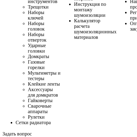
инструментов
На
Инструкция по
Трещотки
пр
монтажу
Наборы
Ре
шумоизоляции
ключей
пр
Калькулятор
Наборы
Оп
расчета
головок
за
шумоизоляционных
Наборы
материалов
отверток
Ударные
головки
Домкраты
Газовые
горелки
Мультиметры и
тестеры
Клейкие ленты
Аксессуары
для домкратов
Гайковерты
Сварочные
аппараты
Рулетки
Сетки радиатора
Задать вопрос