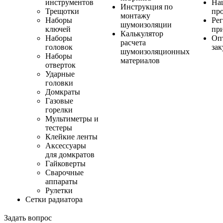
инструментов
На
Инструкция по
Трещотки
пр
монтажу
Наборы
Ре
шумоизоляции
ключей
пр
Калькулятор
Наборы
Оп
расчета
головок
за
шумоизоляционных
Наборы
материалов
отверток
Ударные
головки
Домкраты
Газовые
горелки
Мультиметры и
тестеры
Клейкие ленты
Аксессуары
для домкратов
Гайковерты
Сварочные
аппараты
Рулетки
Сетки радиатора
Задать вопрос