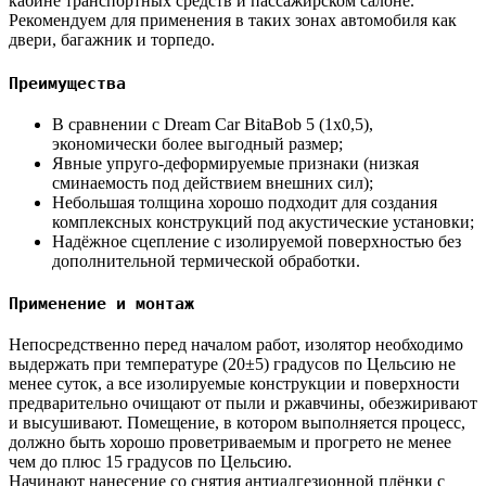
кабине транспортных средств и пассажирском салоне.
Рекомендуем для применения в таких зонах автомобиля как
двери, багажник и торпедо.
Преимущества
В сравнении с Dream Car BitaBob 5 (1х0,5),
экономически более выгодный размер;
Явные упруго-деформируемые признаки (низкая
сминаемость под действием внешних сил);
Небольшая толщина хорошо подходит для создания
комплексных конструкций под акустические установки;
Надёжное сцепление с изолируемой поверхностью без
дополнительной термической обработки.
Применение и монтаж
Непосредственно перед началом работ, изолятор необходимо
выдержать при температуре (20±5) градусов по Цельсию не
менее суток, а все изолируемые конструкции и поверхности
предварительно очищают от пыли и ржавчины, обезжиривают
и высушивают. Помещение, в котором выполняется процесс,
должно быть хорошо проветриваемым и прогрето не менее
чем до плюс 15 градусов по Цельсию.
Начинают нанесение со снятия антиадгезионной плёнки с