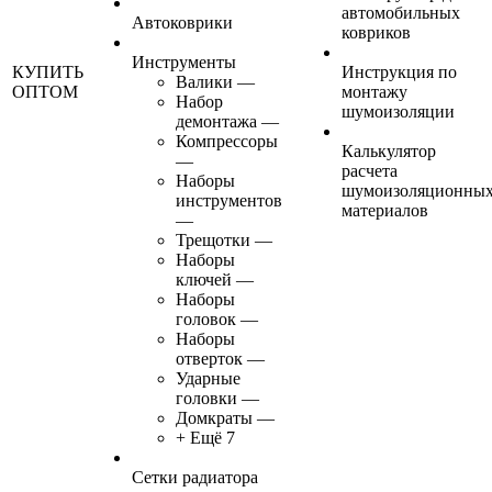
автомобильных
Автоковрики
ковриков
Инструменты
КУПИТЬ
Инструкция по
Валики
—
ОПТОМ
монтажу
Набор
шумоизоляции
демонтажа
—
Компрессоры
Калькулятор
—
расчета
Наборы
шумоизоляционны
инструментов
материалов
—
Трещотки
—
Наборы
ключей
—
Наборы
головок
—
Наборы
отверток
—
Ударные
головки
—
Домкраты
—
+ Ещё 7
Сетки радиатора