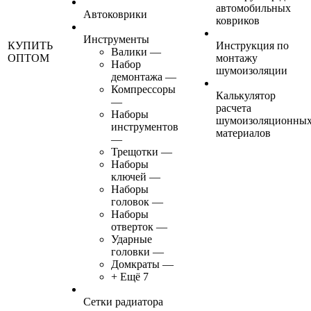
автомобильных
Автоковрики
ковриков
Инструменты
КУПИТЬ
Инструкция по
Валики
—
ОПТОМ
монтажу
Набор
шумоизоляции
демонтажа
—
Компрессоры
Калькулятор
—
расчета
Наборы
шумоизоляционны
инструментов
материалов
—
Трещотки
—
Наборы
ключей
—
Наборы
головок
—
Наборы
отверток
—
Ударные
головки
—
Домкраты
—
+ Ещё 7
Сетки радиатора