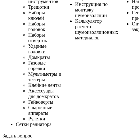
инструментов
На
Инструкция по
Трещотки
пр
монтажу
Наборы
Ре
шумоизоляции
ключей
пр
Калькулятор
Наборы
Оп
расчета
головок
за
шумоизоляционных
Наборы
материалов
отверток
Ударные
головки
Домкраты
Газовые
горелки
Мультиметры и
тестеры
Клейкие ленты
Аксессуары
для домкратов
Гайковерты
Сварочные
аппараты
Рулетки
Сетки радиатора
Задать вопрос