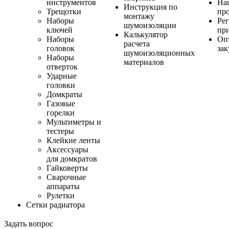
инструментов
На
Инструкция по
Трещотки
пр
монтажу
Наборы
Ре
шумоизоляции
ключей
пр
Калькулятор
Наборы
Оп
расчета
головок
за
шумоизоляционных
Наборы
материалов
отверток
Ударные
головки
Домкраты
Газовые
горелки
Мультиметры и
тестеры
Клейкие ленты
Аксессуары
для домкратов
Гайковерты
Сварочные
аппараты
Рулетки
Сетки радиатора
Задать вопрос