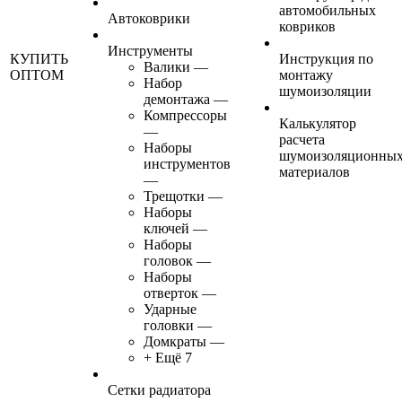
автомобильных
Автоковрики
ковриков
Инструменты
КУПИТЬ
Инструкция по
Валики
—
ОПТОМ
монтажу
Набор
шумоизоляции
демонтажа
—
Компрессоры
Калькулятор
—
расчета
Наборы
шумоизоляционны
инструментов
материалов
—
Трещотки
—
Наборы
ключей
—
Наборы
головок
—
Наборы
отверток
—
Ударные
головки
—
Домкраты
—
+ Ещё 7
Сетки радиатора