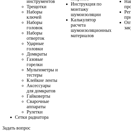
инструментов
На
Инструкция по
Трещотки
пр
монтажу
Наборы
Ре
шумоизоляции
ключей
пр
Калькулятор
Наборы
Оп
расчета
головок
за
шумоизоляционных
Наборы
материалов
отверток
Ударные
головки
Домкраты
Газовые
горелки
Мультиметры и
тестеры
Клейкие ленты
Аксессуары
для домкратов
Гайковерты
Сварочные
аппараты
Рулетки
Сетки радиатора
Задать вопрос