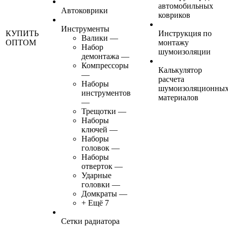
автомобильных
Автоковрики
ковриков
Инструменты
КУПИТЬ
Инструкция по
Валики
—
ОПТОМ
монтажу
Набор
шумоизоляции
демонтажа
—
Компрессоры
Калькулятор
—
расчета
Наборы
шумоизоляционны
инструментов
материалов
—
Трещотки
—
Наборы
ключей
—
Наборы
головок
—
Наборы
отверток
—
Ударные
головки
—
Домкраты
—
+ Ещё 7
Сетки радиатора