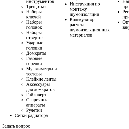
инструментов
На
Инструкция по
Трещотки
пр
монтажу
Наборы
Ре
шумоизоляции
ключей
пр
Калькулятор
Наборы
Оп
расчета
головок
за
шумоизоляционных
Наборы
материалов
отверток
Ударные
головки
Домкраты
Газовые
горелки
Мультиметры и
тестеры
Клейкие ленты
Аксессуары
для домкратов
Гайковерты
Сварочные
аппараты
Рулетки
Сетки радиатора
Задать вопрос