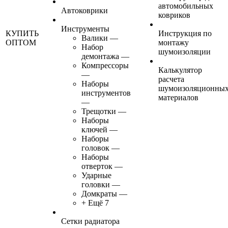
автомобильных
Автоковрики
ковриков
Инструменты
КУПИТЬ
Инструкция по
Валики
—
ОПТОМ
монтажу
Набор
шумоизоляции
демонтажа
—
Компрессоры
Калькулятор
—
расчета
Наборы
шумоизоляционны
инструментов
материалов
—
Трещотки
—
Наборы
ключей
—
Наборы
головок
—
Наборы
отверток
—
Ударные
головки
—
Домкраты
—
+ Ещё 7
Сетки радиатора