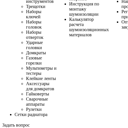
инструментов
На
Инструкция по
Трещотки
пр
монтажу
Наборы
Ре
шумоизоляции
ключей
пр
Калькулятор
Наборы
Оп
расчета
головок
за
шумоизоляционных
Наборы
материалов
отверток
Ударные
головки
Домкраты
Газовые
горелки
Мультиметры и
тестеры
Клейкие ленты
Аксессуары
для домкратов
Гайковерты
Сварочные
аппараты
Рулетки
Сетки радиатора
Задать вопрос