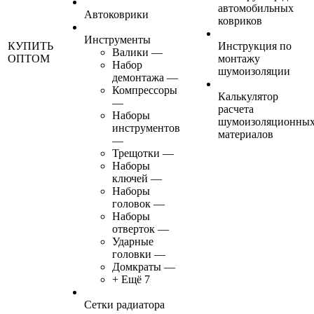
автомобильных
Автоковрики
ковриков
Инструменты
КУПИТЬ
Инструкция по
Валики
—
ОПТОМ
монтажу
Набор
шумоизоляции
демонтажа
—
Компрессоры
Калькулятор
—
расчета
Наборы
шумоизоляционны
инструментов
материалов
—
Трещотки
—
Наборы
ключей
—
Наборы
головок
—
Наборы
отверток
—
Ударные
головки
—
Домкраты
—
+ Ещё 7
Сетки радиатора