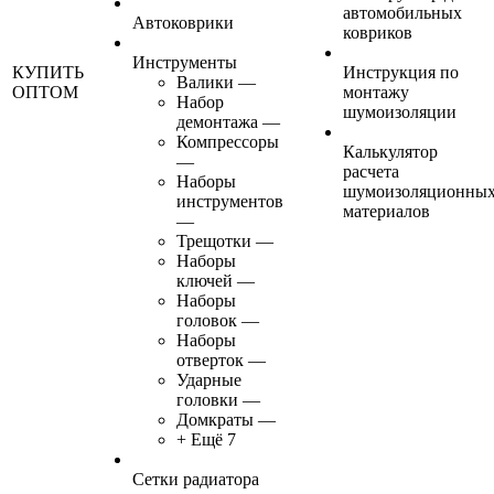
автомобильных
Автоковрики
ковриков
Инструменты
КУПИТЬ
Инструкция по
Валики
—
ОПТОМ
монтажу
Набор
шумоизоляции
демонтажа
—
Компрессоры
Калькулятор
—
расчета
Наборы
шумоизоляционны
инструментов
материалов
—
Трещотки
—
Наборы
ключей
—
Наборы
головок
—
Наборы
отверток
—
Ударные
головки
—
Домкраты
—
+ Ещё 7
Сетки радиатора