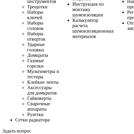
инструментов
На
Инструкция по
Трещотки
пр
монтажу
Наборы
Ре
шумоизоляции
ключей
пр
Калькулятор
Наборы
Оп
расчета
головок
за
шумоизоляционных
Наборы
материалов
отверток
Ударные
головки
Домкраты
Газовые
горелки
Мультиметры и
тестеры
Клейкие ленты
Аксессуары
для домкратов
Гайковерты
Сварочные
аппараты
Рулетки
Сетки радиатора
Задать вопрос