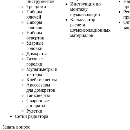
инструментов
На
Инструкция по
Трещотки
пр
монтажу
Наборы
Ре
шумоизоляции
ключей
пр
Калькулятор
Наборы
Оп
расчета
головок
за
шумоизоляционных
Наборы
материалов
отверток
Ударные
головки
Домкраты
Газовые
горелки
Мультиметры и
тестеры
Клейкие ленты
Аксессуары
для домкратов
Гайковерты
Сварочные
аппараты
Рулетки
Сетки радиатора
Задать вопрос