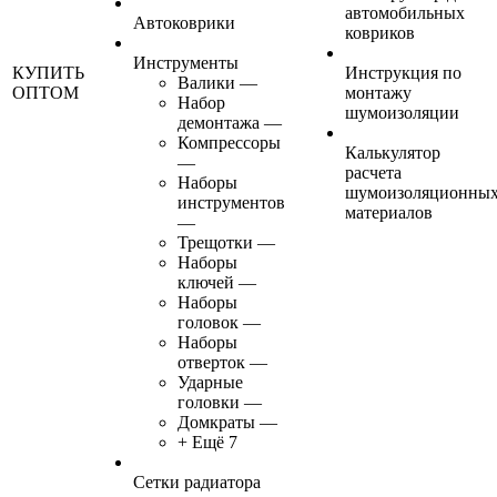
автомобильных
Автоковрики
ковриков
Инструменты
КУПИТЬ
Инструкция по
Валики
—
ОПТОМ
монтажу
Набор
шумоизоляции
демонтажа
—
Компрессоры
Калькулятор
—
расчета
Наборы
шумоизоляционны
инструментов
материалов
—
Трещотки
—
Наборы
ключей
—
Наборы
головок
—
Наборы
отверток
—
Ударные
головки
—
Домкраты
—
+ Ещё 7
Сетки радиатора